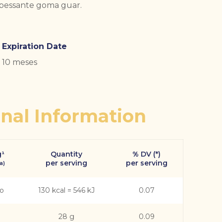
spessante goma guar.
Expiration Date
10 meses
onal Information
g¹
Quantity
% DV (*)
per serving
per serving
a)
co
130 kcal = 546 kJ
0.07
28 g
0.09