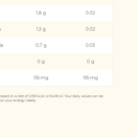
1,8 g
0.02
s
1,3 g
0.02
da
0,7 g
0.03
0 g
0 g
155 mg
155 mg
ased on a diet of 2,000 kcal, or 8,400 kJ. Your daily values can be
on your energy needs.