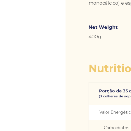
monocálcico) e e
Net Weight
400g
Nutriti
Porção de 35 
(3 colheres de sop
Valor Energéti
Carboidratos