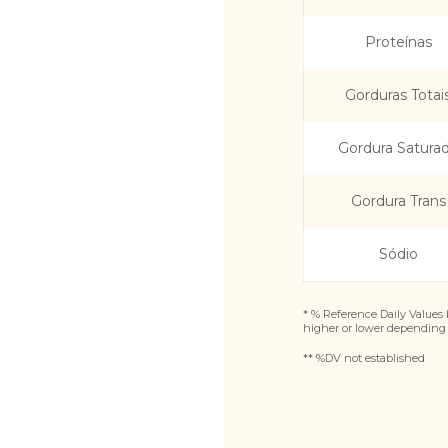
Proteínas
Gorduras Totai
Gordura Satura
Gordura Trans
Sódio
* % Reference Daily Values b
higher or lower depending 
** %DV not established