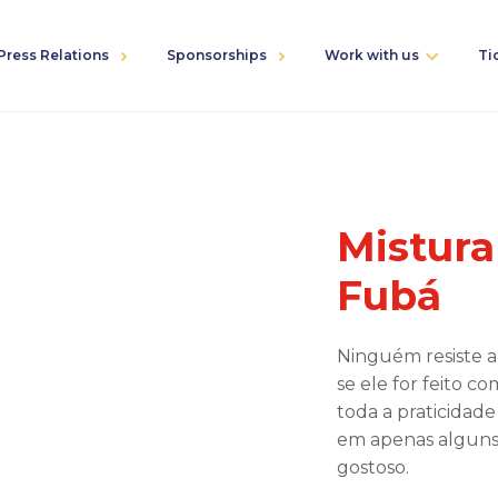
Press Relations
Sponsorships
Work with us
Ti
Mistura
Fubá
Ninguém resiste a
se ele for feito c
toda a praticidad
em apenas alguns
gostoso.