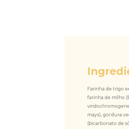
Ingredi
Farinha de trigo e
farinha de milho (
viridochromogene
mays), gordura veg
(bicarbonato de só