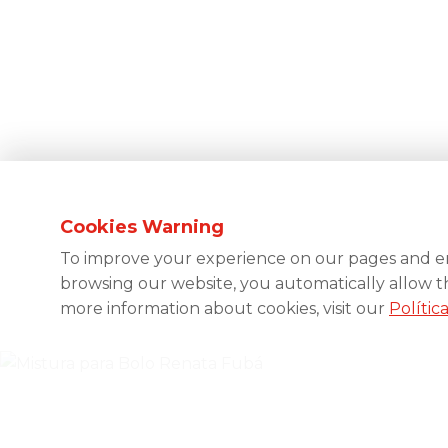
Cookies Warning
To improve your experience on our pages and ens
browsing our website, you automatically allow the 
more information about cookies, visit our
Polític
Home
/
Products
/
Renata
/
Mistura para Bolo Renata Fubá