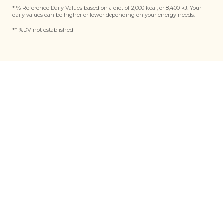
* % Reference Daily Values based on a diet of 2,000 kcal, or 8,400 kJ. Your
daily values can be higher or lower depending on your energy needs.
** %DV not established