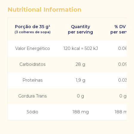
Nutritional Information
Porção de 35 g¹
Quantity
% DV (*)
per serving
per servin
(3 colheres de sopa)
Valor Energético
120 kcal = 502 kJ
0.06
Carboidratos
28 g
0.09
Proteínas
1,9 g
0.03
Gordura Trans
0 g
0 g
Sódio
188 mg
188 mg