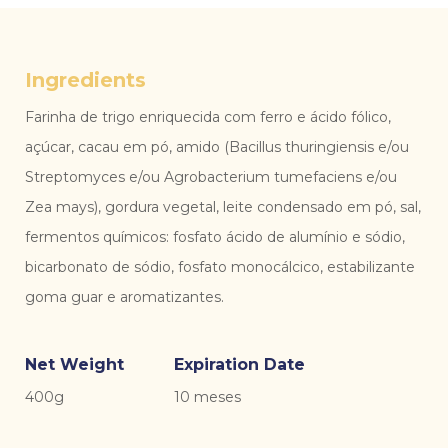
Ingredients
Farinha de trigo enriquecida com ferro e ácido fólico,
açúcar, cacau em pó, amido (Bacillus thuringiensis e/ou
Streptomyces e/ou Agrobacterium tumefaciens e/ou
Zea mays), gordura vegetal, leite condensado em pó, sal,
fermentos químicos: fosfato ácido de alumínio e sódio,
bicarbonato de sódio, fosfato monocálcico, estabilizante
goma guar e aromatizantes.
Net Weight
Expiration Date
400g
10 meses