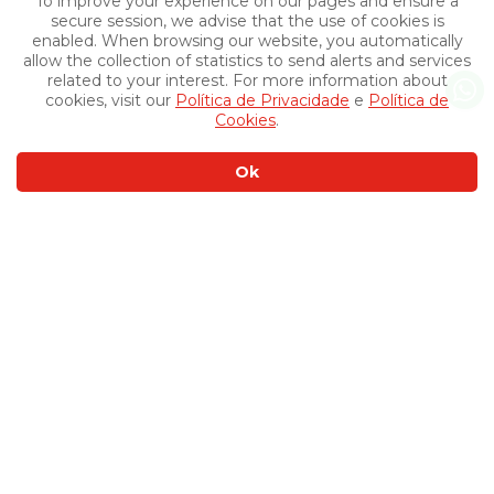
To improve your experience on our pages and ensure a
secure session, we advise that the use of cookies is
enabled. When browsing our website, you automatically
allow the collection of statistics to send alerts and services
related to your interest. For more information about
cookies, visit our
Política de Privacidade
e
Política de
Cookies
.
Ok
Other Products
›